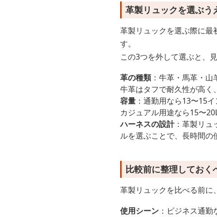
革製リュックを選ぶう
革製リュックを選ぶ際に最初
す。
この3つを外して選ぶと、
革の種類
：牛革・馬革・山
牛革はタフで耐久性が高く
容量
：通勤用なら13〜15
カジュアル用途なら15〜2
ハーネスの設計
：革製リュ
ルを選ぶことで、長時間の
比較前に整理しておく
革製リュックを比べる前に
使用シーン
：ビジネス通勤