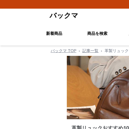
バックマ
新着商品
商品を検索
バックマ TOP
›
記事一覧
›
革製リュック
革製リュックおすすめ1