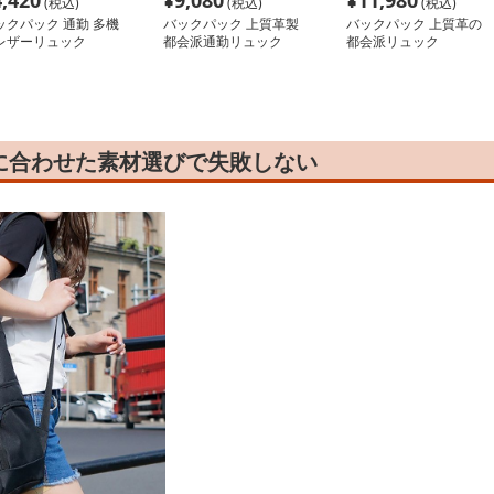
4,420
¥
9,080
¥
11,980
(税込)
(税込)
(税込)
ックパック 通勤 多機
バックパック 上質革製
バックパック 上質革の
レザーリュック
都会派通勤リュック
都会派リュック
に合わせた素材選びで失敗しない