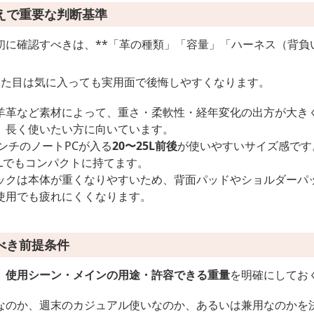
えで重要な判断基準
に確認すべきは、**「革の種類」「容量」「ハーネス（背負い
見た目は気に入っても実用面で後悔しやすくなります。
羊革など素材によって、重さ・柔軟性・経年変化の出方が大き
、長く使いたい方に向いています。
インチのノートPCが入る
20〜25L前後
が使いやすいサイズ感です
0Lでもコンパクトに持てます。
ックは本体が重くなりやすいため、背面パッドやショルダーパ
使用でも疲れにくくなります。
べき前提条件
、
使用シーン・メインの用途・許容できる重量
を明確にしてお
なのか、週末のカジュアル使いなのか、あるいは兼用なのかを