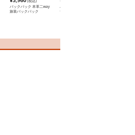
¥
3,960
¥
3,380
¥
17,920
(税込)
(税込)
(税
バックパック 本革二way
バックパック 多機能レ
バックパック 
旅装バックパック
ザー旅行リュック
ー 多機能ポケ
リュック