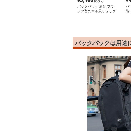
¥
5,460
¥
(税込)
バックパック 通勤 フラ
バ
ップ留め本革風リュック
能
バックパックは用途