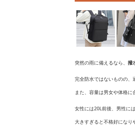
突然の雨に備えるなら、
撥
完全防水ではないものの、
また、容量は男女や体格に
女性には20L前後、男性に
大きすぎると不格好になり