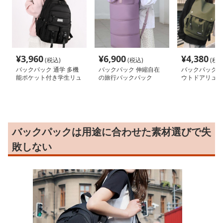
¥
3,960
¥
6,900
¥
4,380
(税込)
(税込)
(税込
バックパック 通学 多機
バックパック 伸縮自在
バックパック 
能ポケット付き学生リュ
の旅行バックパック
ウトドアリュッ
ック
バックパックは用途に合わせた素材選びで失
敗しない