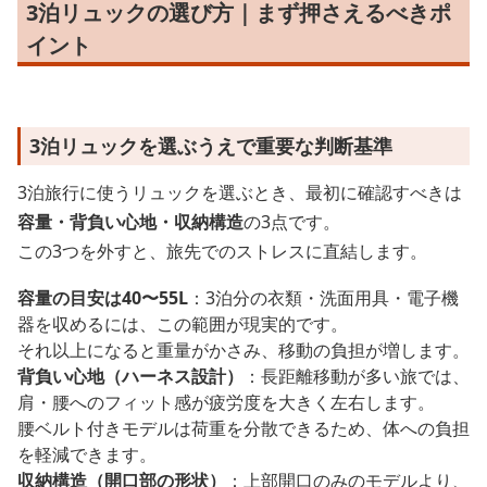
3泊リュックの選び方｜まず押さえるべきポ
イント
3泊リュックを選ぶうえで重要な判断基準
3泊旅行に使うリュックを選ぶとき、最初に確認すべきは
容量・背負い心地・収納構造
の3点です。
この3つを外すと、旅先でのストレスに直結します。
容量の目安は40〜55L
：3泊分の衣類・洗面用具・電子機
器を収めるには、この範囲が現実的です。
それ以上になると重量がかさみ、移動の負担が増します。
背負い心地（ハーネス設計）
：長距離移動が多い旅では、
肩・腰へのフィット感が疲労度を大きく左右します。
腰ベルト付きモデルは荷重を分散できるため、体への負担
を軽減できます。
収納構造（開口部の形状）
：上部開口のみのモデルより、