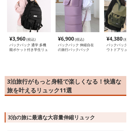
¥
3,960
¥
6,900
¥
4,380
(税込)
(税込)
(税込
バックパック 通学 多機
バックパック 伸縮自在
バックパック 
能ポケット付き学生リュ
の旅行バックパック
ウトドアリュッ
ック
3泊旅行がもっと身軽で楽しくなる！快適な
旅を叶えるリュック11選
3泊の旅に最適な大容量伸縮リュック