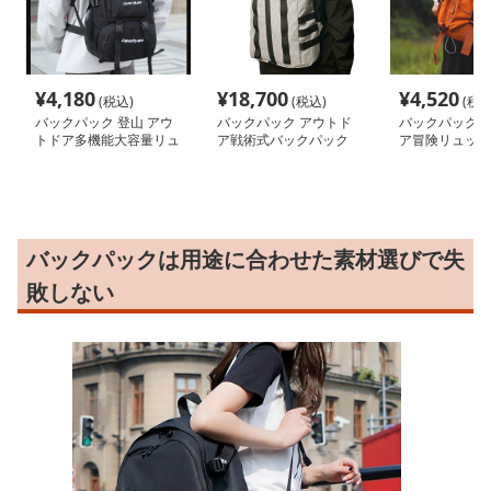
¥
4,180
¥
18,700
¥
4,520
(税込)
(税込)
(税込
バックパック 登山 アウ
バックパック アウトド
バックパック 
トドア多機能大容量リュ
ア戦術式バックパック
ア冒険リュック
ック
バックパックは用途に合わせた素材選びで失
敗しない