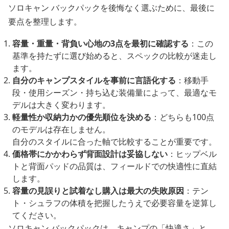
ソロキャン バックパックを後悔なく選ぶために、最後に
要点を整理します。
容量・重量・背負い心地の3点を最初に確認する
：この
基準を持たずに選び始めると、スペックの比較が迷走し
ます。
自分のキャンプスタイルを事前に言語化する
：移動手
段・使用シーズン・持ち込む装備量によって、最適なモ
デルは大きく変わります。
軽量性か収納力かの優先順位を決める
：どちらも100点
のモデルは存在しません。
自分のスタイルに合った軸で比較することが重要です。
価格帯にかかわらず背面設計は妥協しない
：ヒップベル
トと背面パッドの品質は、フィールドでの快適性に直結
します。
容量の見誤りと試着なし購入は最大の失敗原因
：テン
ト・シュラフの体積を把握したうえで必要容量を逆算し
てください。
ソロキャン バックパックは、キャンプの「快適さ」と