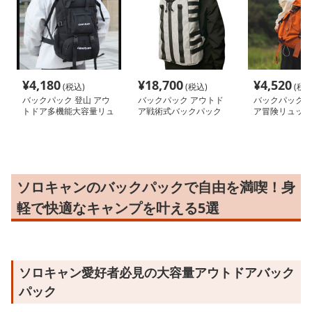
¥
4,180
¥
18,700
¥
4,520
(税込)
(税込)
(税込
バックパック 登山 アウ
バックパック アウトド
バックパック 
トドア多機能大容量リュ
ア戦術式バックパック
ア冒険リュック
ック
ソロキャンのバックパックで自由を満喫！身
軽で快適なキャンプを叶える5選
ソロキャン愛好者必見の大容量アウトドアバック
パック