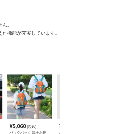
せん。
えた機能が充実しています。
¥
5,060
¥
3,300
¥
5,560
(税込)
(税込)
(税込
バックパック 親子お揃
バックパック コンパク
バックパック 