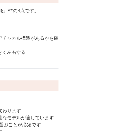
」**の3点です。
アチャネル構造があるかを確
きく左右する
。
変わります
量なモデルが適しています
選ぶことが必須です