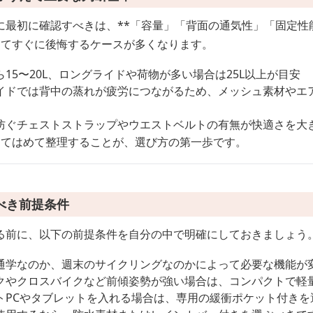
最初に確認すべきは、**「容量」「背面の通気性」「固定性能
めてすぐに後悔するケースが多くなります。
15〜20L、ロングライドや荷物が多い場合は25L以上が目安
イドでは背中の蒸れが疲労につながるため、メッシュ素材やエ
防ぐチェストストラップやウエストベルトの有無が快適さを大
当てはめて整理することが、選び方の第一歩です。
べき前提条件
る前に、以下の前提条件を自分の中で明確にしておきましょう
通学なのか、週末のサイクリングなのかによって必要な機能が
クやクロスバイクなど前傾姿勢が強い場合は、コンパクトで軽
トPCやタブレットを入れる場合は、専用の緩衝ポケット付きを