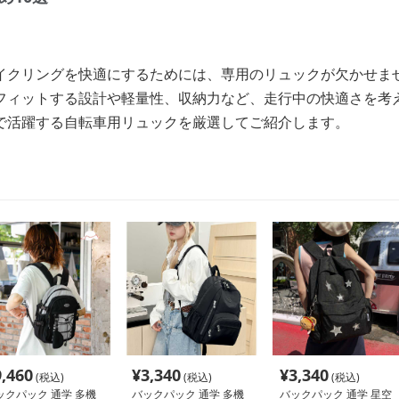
イクリングを快適にするためには、専用のリュックが欠かせま
フィットする設計や軽量性、収納力など、走行中の快適さを考
で活躍する自転車用リュックを厳選してご紹介します。
9,460
¥
3,340
¥
3,340
(税込)
(税込)
(税込)
ックパック 通学 多機
バックパック 通学 多機
バックパック 通学 星空