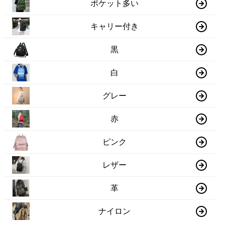
ポケット多い
キャリー付き
黒
白
グレー
赤
ピンク
レザー
革
ナイロン