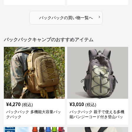
›
バックパック
の
買い物
一覧へ
バックパックキャンプのおすすめアイテム
¥
4,270
¥
3,010
(税込)
(税込)
バックパック 多機能大容量バッ
バックパック 親子で使える多機
クパック
能バンジーコード付き登山バッ
クパック