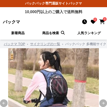
バックパック
専門通販サイト
バックマ
10,000
円以上のご購入で送料無料
0
0
バックマ
新着商品
商品を検索
人気ランキング
バックマ TOP
›
サイクリングの一覧
›
バックパック 多機能サイ
Previous slide
Ne