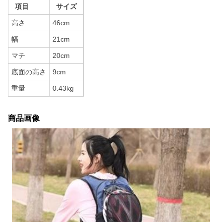
項目
サイズ
高さ
46cm
幅
21cm
マチ
20cm
底面の高さ
9cm
重量
0.43kg
商品画像