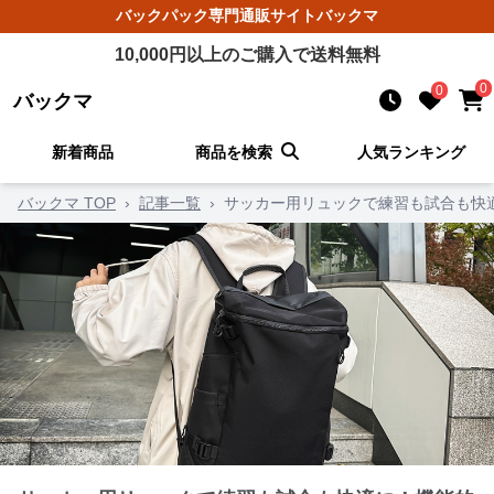
バックパック
専門通販サイト
バックマ
10,000
円以上のご購入で送料無料
0
0
バックマ
新着商品
商品を検索
人気ランキング
バックマ TOP
›
記事一覧
›
サッカー用リュックで練習も試合も快