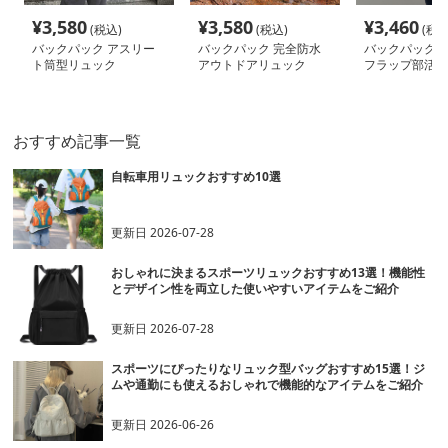
¥
3,580
¥
3,580
¥
3,460
(税込)
(税込)
(税込
バックパック アスリー
バックパック 完全防水
バックパック 
ト筒型リュック
アウトドアリュック
フラップ部活リ
おすすめ記事一覧
自転車用リュックおすすめ10選
更新日
2026-07-28
おしゃれに決まるスポーツリュックおすすめ13選！機能性
とデザイン性を両立した使いやすいアイテムをご紹介
更新日
2026-07-28
スポーツにぴったりなリュック型バッグおすすめ15選！ジ
ムや通勤にも使えるおしゃれで機能的なアイテムをご紹介
更新日
2026-06-26