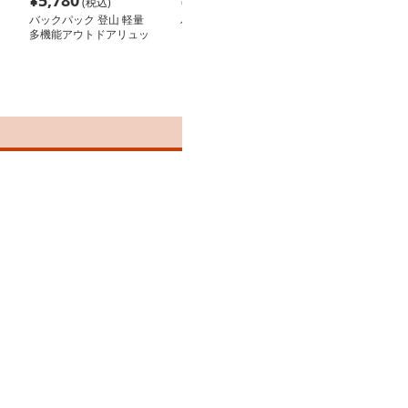
¥
5,780
¥
2,700
¥
8,620
(税込)
(税込)
(税込
バックパック 登山 軽量
バックパック 登山 アウ
バックパック 登
多機能アウトドアリュッ
トドア多機能リュック
トドア多用途ト
ク
グバッグ