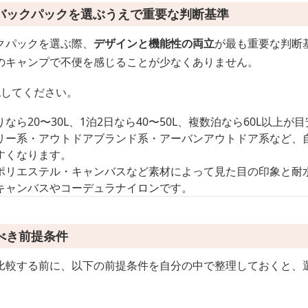
バックパックを選ぶうえで重要な判断基準
クパックを選ぶ際、
デザインと機能性の両立
が最も重要な判断
のキャンプで不便を感じることが少なくありません。
認してください。
なら20〜30L、1泊2日なら40〜50L、複数泊なら60L以上が
リー系・アウトドアブランド系・アーバンアウトドア系など、
すくなります。
ポリエステル・キャンバスなど素材によって見た目の印象と耐
キャンバスやコーデュラナイロンです。
べき前提条件
比較する前に、以下の前提条件を自分の中で整理しておくと、