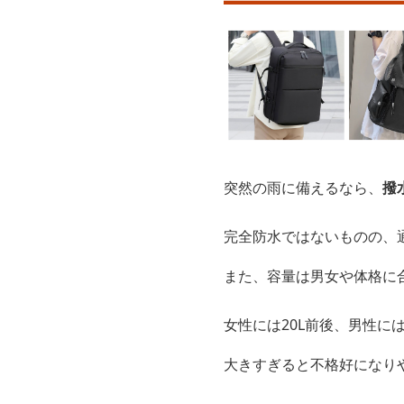
突然の雨に備えるなら、
撥
完全防水ではないものの、
また、容量は男女や体格に
女性には20L前後、男性に
大きすぎると不格好になり