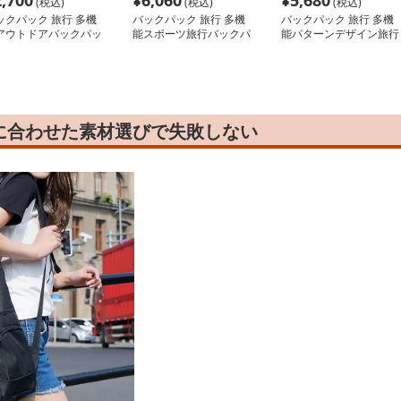
2,700
¥
6,060
¥
5,680
(税込)
(税込)
(税込)
ックパック 旅行 多機
バックパック 旅行 多機
バックパック 旅行 多機
アウトドアバックパッ
能スポーツ旅行バックパ
能パターンデザイン旅行
ック
リュック
に合わせた素材選びで失敗しない