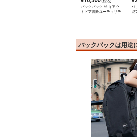
¥
10,300
¥
(税込)
バックパック 登山 アウ
バ
トドア冒険ユーティリテ
能
ィバックパック
ク
バックパックは用途