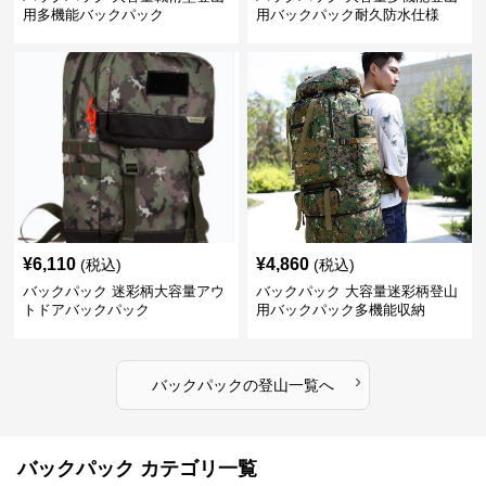
用多機能バックパック
用バックパック耐久防水仕様
¥
6,110
¥
4,860
(税込)
(税込)
バックパック 迷彩柄大容量アウ
バックパック 大容量迷彩柄登山
トドアバックパック
用バックパック多機能収納
›
バックパック
の
登山
一覧へ
バックパック カテゴリ一覧