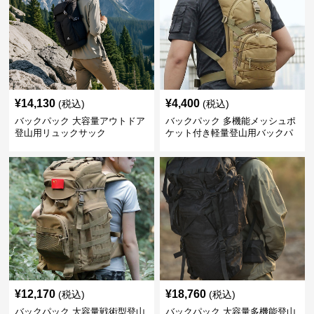
¥
14,130
¥
4,400
(税込)
(税込)
バックパック 大容量アウトドア
バックパック 多機能メッシュポ
登山用リュックサック
ケット付き軽量登山用バックパ
ック
¥
12,170
¥
18,760
(税込)
(税込)
バックパック 大容量戦術型登山
バックパック 大容量多機能登山