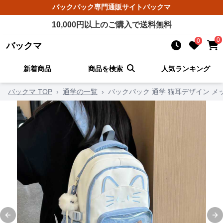
バックパック
専門通販サイト
バックマ
10,000
円以上のご購入で送料無料
0
0
バックマ
新着商品
商品を検索
人気ランキング
バックマ TOP
›
通学の一覧
›
バックパック 通学 猫耳デザイン メ
Previous slide
Ne