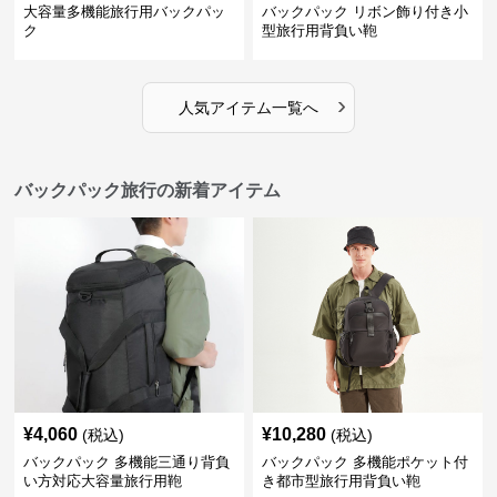
大容量多機能旅行用バックパッ
バックパック リボン飾り付き小
ク
型旅行用背負い鞄
›
人気アイテム一覧へ
バックパック旅行の新着アイテム
¥
4,060
¥
10,280
(税込)
(税込)
バックパック 多機能三通り背負
バックパック 多機能ポケット付
い方対応大容量旅行用鞄
き都市型旅行用背負い鞄