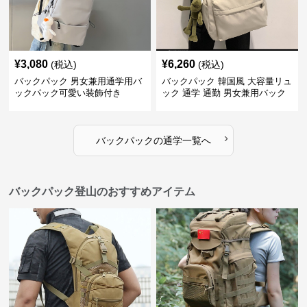
¥
3,080
¥
6,260
(税込)
(税込)
バックパック 男女兼用通学用バ
バックパック 韓国風 大容量リュ
ックパック可愛い装飾付き
ック 通学 通勤 男女兼用バック
パック
›
バックパック
の
通学
一覧へ
バックパック登山のおすすめアイテム