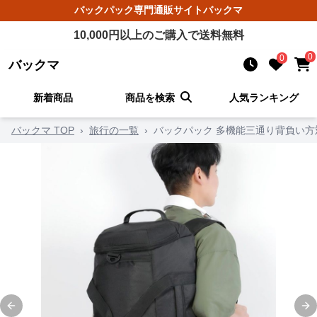
バックパック
専門通販サイト
バックマ
10,000
円以上のご購入で送料無料
0
0
バックマ
新着商品
商品を検索
人気ランキング
バックマ TOP
›
旅行の一覧
›
バックパック 多機能三通り背負い
Previous slide
Ne