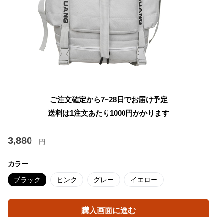
ご注文確定から7~28日でお届け予定
送料は1注文あたり
1000
円かかります
3,880
円
カラー
ブラック
ピンク
グレー
イエロー
購入画面に進む