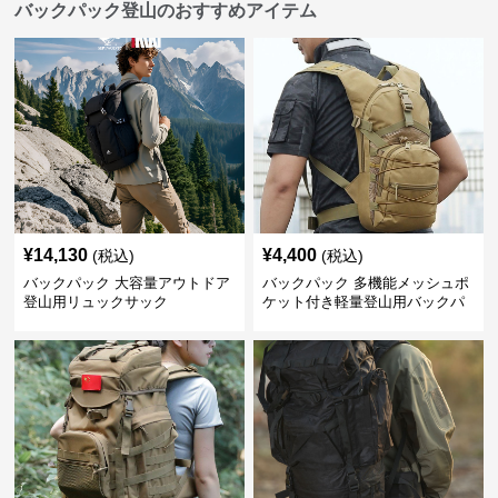
バックパック登山のおすすめアイテム
¥
14,130
¥
4,400
(税込)
(税込)
バックパック 大容量アウトドア
バックパック 多機能メッシュポ
登山用リュックサック
ケット付き軽量登山用バックパ
ック