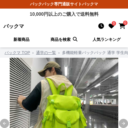
バックパック
専門通販サイト
バックマ
10,000
円以上のご購入で送料無料
0
0
バックマ
新着商品
商品を検索
人気ランキング
バックマ TOP
›
通学の一覧
›
多機能軽量バックパック 通学 学生
Previous slide
Ne