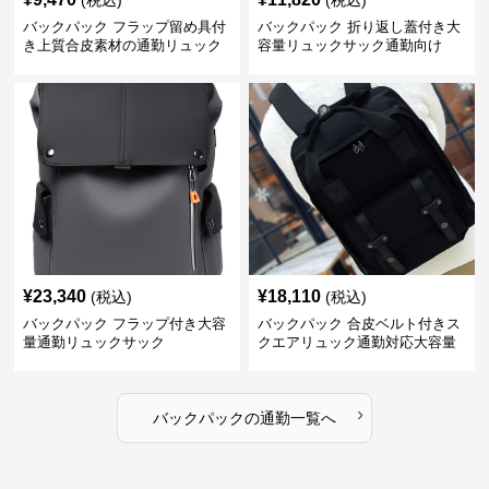
(税込)
(税込)
バックパック フラップ留め具付
バックパック 折り返し蓋付き大
き上質合皮素材の通勤リュック
容量リュックサック通勤向け
¥
23,340
¥
18,110
(税込)
(税込)
バックパック フラップ付き大容
バックパック 合皮ベルト付きス
量通勤リュックサック
クエアリュック通勤対応大容量
›
バックパック
の
通勤
一覧へ