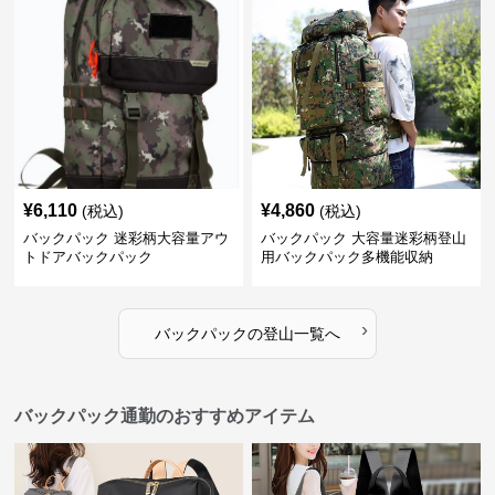
¥
6,110
¥
4,860
(税込)
(税込)
バックパック 迷彩柄大容量アウ
バックパック 大容量迷彩柄登山
トドアバックパック
用バックパック多機能収納
›
バックパック
の
登山
一覧へ
バックパック通勤のおすすめアイテム