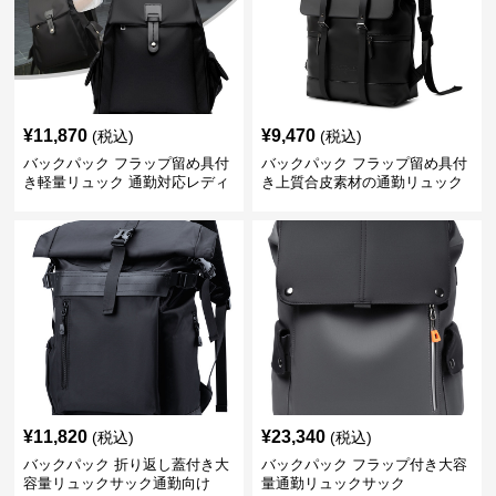
¥
11,870
¥
9,470
(税込)
(税込)
バックパック フラップ留め具付
バックパック フラップ留め具付
き軽量リュック 通勤対応レディ
き上質合皮素材の通勤リュック
ース
¥
11,820
¥
23,340
(税込)
(税込)
バックパック 折り返し蓋付き大
バックパック フラップ付き大容
容量リュックサック通勤向け
量通勤リュックサック