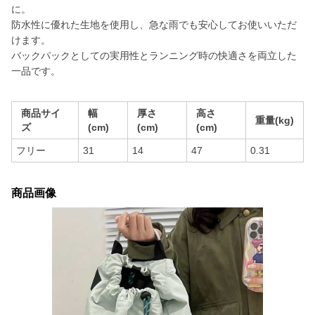
に。
防水性に優れた生地を使用し、急な雨でも安心してお使いいただ
けます。
バックパックとしての実用性とランニング時の快適さを両立した
一品です。
商品サイ
幅
厚さ
高さ
重量(kg)
ズ
(cm)
(cm)
(cm)
フリー
31
14
47
0.31
商品画像