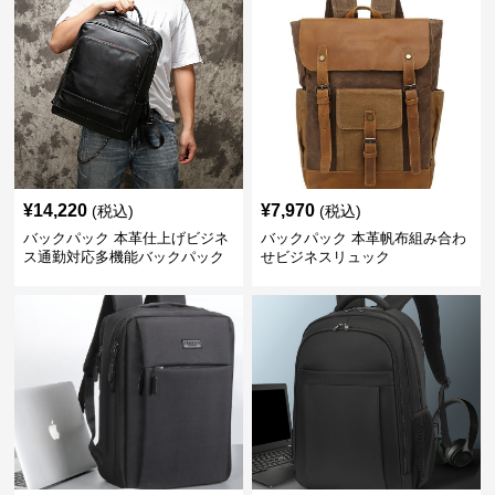
¥
14,220
¥
7,970
(税込)
(税込)
バックパック 本革仕上げビジネ
バックパック 本革帆布組み合わ
ス通勤対応多機能バックパック
せビジネスリュック