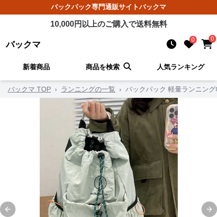
バックパック
専門通販サイト
バックマ
10,000
円以上のご購入で送料無料
0
0
バックマ
新着商品
商品を検索
人気ランキング
バックマ TOP
›
ランニングの一覧
›
バックパック 軽量ランニン
Previous slide
Ne