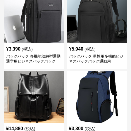
¥
3,390
¥
5,940
(税込)
(税込)
バックパック 多機能収納型通勤
バックパック 男性用多機能ビジ
通学用ビジネスバックパック
ネスバックパック通勤用
¥
14,880
¥
3,300
(税込)
(税込)