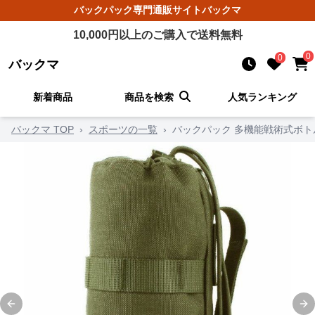
バックパック
専門通販サイト
バックマ
10,000
円以上のご購入で送料無料
0
0
バックマ
新着商品
商品を検索
人気ランキング
バックマ TOP
›
スポーツの一覧
›
バックパック 多機能戦術式ボ
Previous slide
Ne