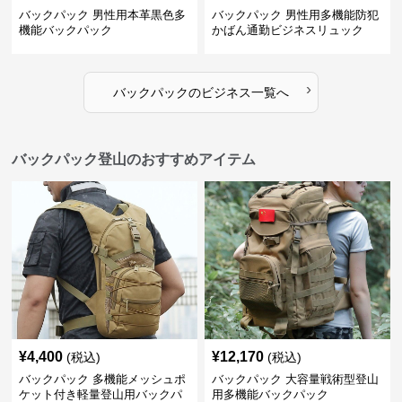
バックパック 男性用本革黒色多
バックパック 男性用多機能防犯
機能バックパック
かばん通勤ビジネスリュック
›
バックパック
の
ビジネス
一覧へ
バックパック登山のおすすめアイテム
¥
4,400
¥
12,170
(税込)
(税込)
バックパック 多機能メッシュポ
バックパック 大容量戦術型登山
ケット付き軽量登山用バックパ
用多機能バックパック