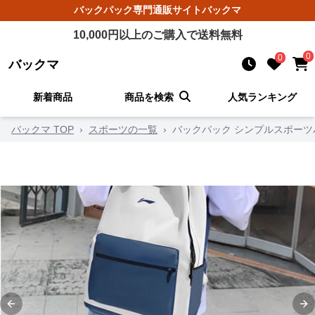
バックパック
専門通販サイト
バックマ
10,000
円以上のご購入で送料無料
0
0
バックマ
新着商品
商品を検索
人気ランキング
バックマ TOP
›
スポーツの一覧
›
バックパック シンプルスポーツ
Previous slide
Ne