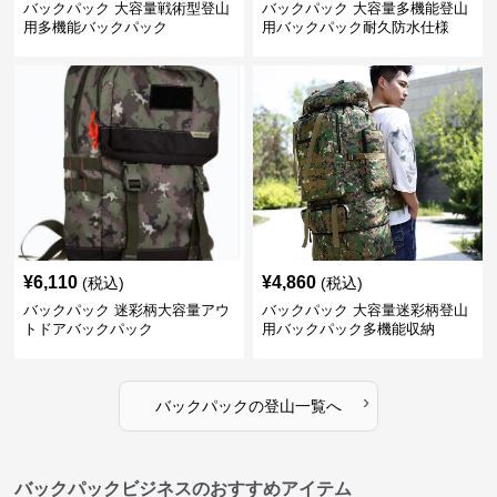
バックパック 大容量戦術型登山
バックパック 大容量多機能登山
用多機能バックパック
用バックパック耐久防水仕様
¥
6,110
¥
4,860
(税込)
(税込)
バックパック 迷彩柄大容量アウ
バックパック 大容量迷彩柄登山
トドアバックパック
用バックパック多機能収納
›
バックパック
の
登山
一覧へ
バックパックビジネスのおすすめアイテム