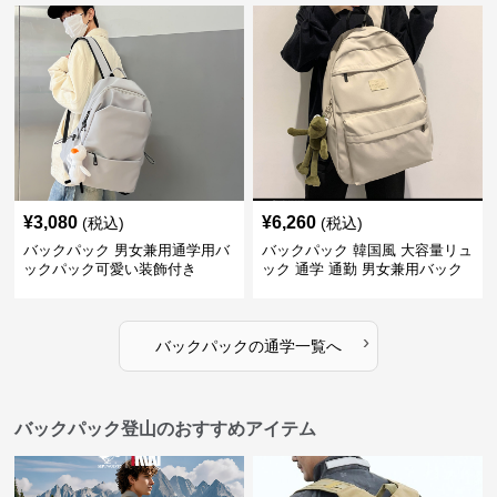
¥
3,080
¥
6,260
(税込)
(税込)
バックパック 男女兼用通学用バ
バックパック 韓国風 大容量リュ
ックパック可愛い装飾付き
ック 通学 通勤 男女兼用バック
パック
›
バックパック
の
通学
一覧へ
バックパック登山のおすすめアイテム