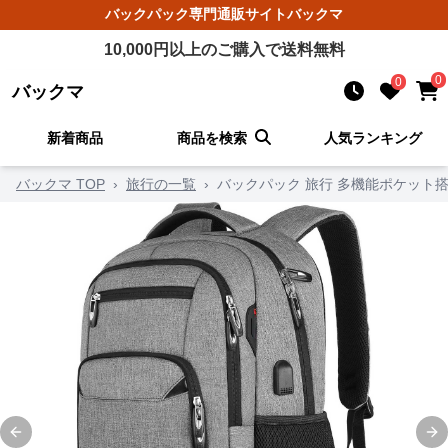
バックパック
専門通販サイト
バックマ
10,000
円以上のご購入で送料無料
0
0
バックマ
新着商品
商品を検索
人気ランキング
バックマ TOP
›
旅行の一覧
›
バックパック 旅行 多機能ポケット
Previous slide
Ne