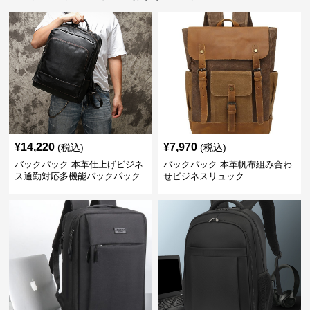
¥
14,220
¥
7,970
(税込)
(税込)
バックパック 本革仕上げビジネ
バックパック 本革帆布組み合わ
ス通勤対応多機能バックパック
せビジネスリュック