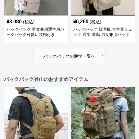
¥
3,080
¥
6,260
(税込)
(税込)
バックパック 男女兼用通学用バ
バックパック 韓国風 大容量リュ
ックパック可愛い装飾付き
ック 通学 通勤 男女兼用バック
パック
›
バックパック
の
通学
一覧へ
バックパック登山のおすすめアイテム