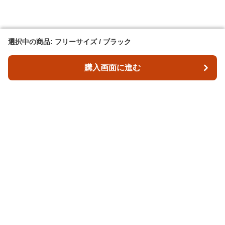
選択中の商品: フリーサイズ / ブラック
選択中の商品: フリーサイズ / ブラック
購入画面に進む
購入画面に進む
バックマ
について