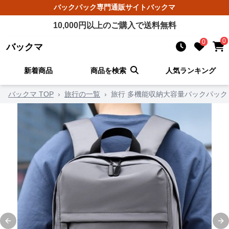
バックパック
専門通販サイト
バックマ
10,000
円以上のご購入で送料無料
0
0
バックマ
新着商品
商品を検索
人気ランキング
バックマ TOP
›
旅行の一覧
›
旅行 多機能収納大容量バックパック
Previous slide
Ne