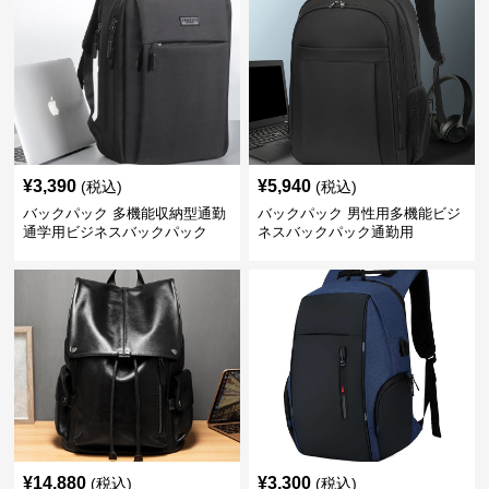
¥
3,390
¥
5,940
(税込)
(税込)
バックパック 多機能収納型通勤
バックパック 男性用多機能ビジ
通学用ビジネスバックパック
ネスバックパック通勤用
¥
14,880
¥
3,300
(税込)
(税込)