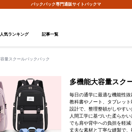
バックパック
専門通販サイト
バックマ
人気ランキング
記事一覧
大容量スクールバックパック
多機能大容量スク
毎日の通学に最適な機能性抜
教科書やノート、タブレット
設計で、整理整頓がしやすい
人間工学に基づいた柔らかい
でも肩や背中への負担を軽減
丈夫な素材と丁寧な縫製で、