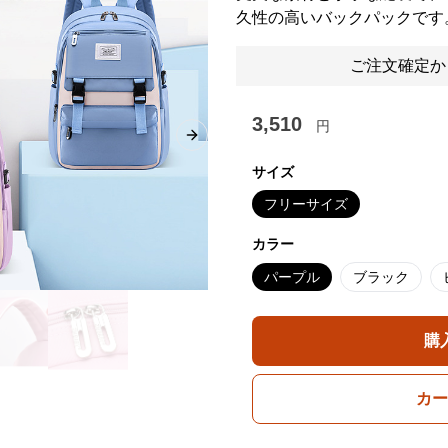
久性の高いバックパックです
ご注文確定か
3,510
円
Next slide
サイズ
フリーサイズ
カラー
パープル
ブラック
購
カー