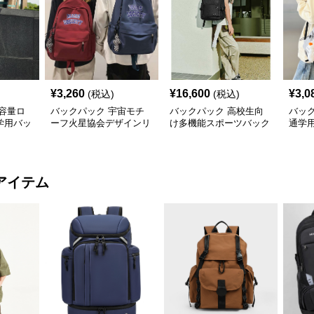
¥
3,260
¥
16,600
¥
3,0
(税込)
(税込)
容量ロ
バックパック 宇宙モチ
バックパック 高校生向
バッ
学用バッ
ーフ火星協会デザインリ
け多機能スポーツバック
通学
ュックサック
パック
い装
アイテム