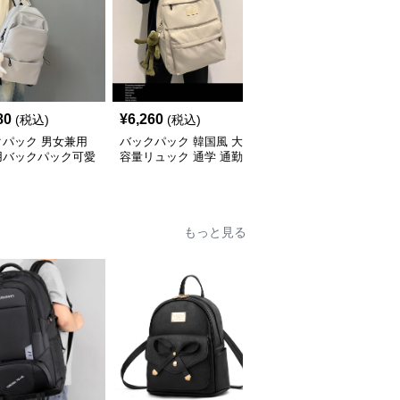
80
¥
6,260
¥
2,660
(税込)
(税込)
(税込)
クパック 男女兼用
バックパック 韓国風 大
子ども用通学多機能運動
用バックパック可愛
容量リュック 通学 通勤
バックパック
飾付き
男女兼用バックパック
もっと見る