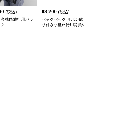
60
¥
3,200
¥
3,180
(税込)
(税込)
(税込)
量多機能旅行用バッ
バックパック リボン飾
リボンモチーフ付き小型
ック
り付き小型旅行用背負い
合成皮革バックパック
鞄