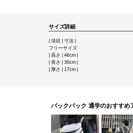
サイズ詳細
| 項目 | 寸法 |
フリーサイズ
| 高さ | 46cm |
| 長さ | 30cm |
| 厚さ | 17cm |
バックパック
通学
のおすすめ