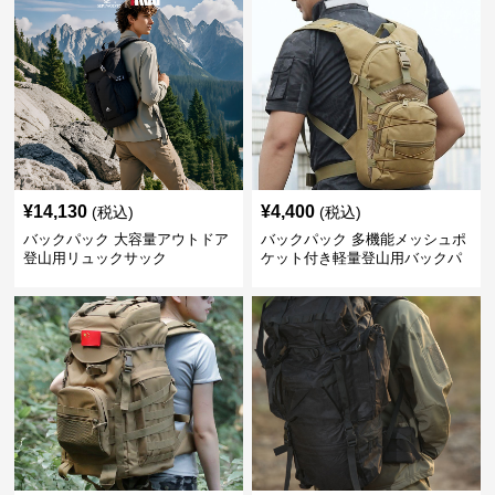
¥
14,130
¥
4,400
(税込)
(税込)
バックパック 大容量アウトドア
バックパック 多機能メッシュポ
登山用リュックサック
ケット付き軽量登山用バックパ
ック