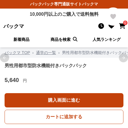
バックパック
専門通販サイト
バックマ
10,000
円以上のご購入で送料無料
0
0
バックマ
新着商品
商品を検索
人気ランキング
バックマ TOP
›
通学の一覧
›
男性用都市型防水機能付きバックパ
Previous slide
Ne
男性用都市型防水機能付きバックパック
5,640
円
購入画面に進む
カートに追加する