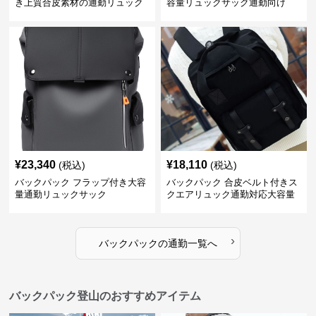
き上質合皮素材の通勤リュック
容量リュックサック通勤向け
¥
23,340
¥
18,110
(税込)
(税込)
バックパック フラップ付き大容
バックパック 合皮ベルト付きス
量通勤リュックサック
クエアリュック通勤対応大容量
›
バックパック
の
通勤
一覧へ
バックパック登山のおすすめアイテム