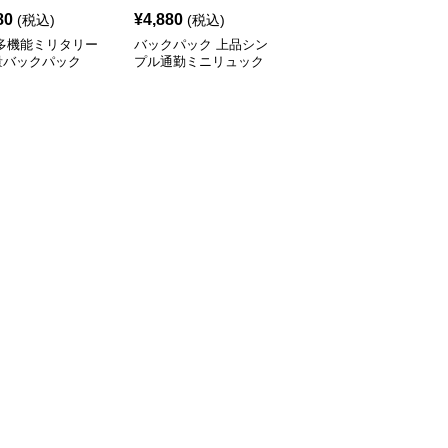
80
¥
4,880
¥
24,580
(税込)
(税込)
(税込)
 多機能ミリタリー
バックパック 上品シン
バックパック 山旅レト
量バックパック
プル通勤ミニリュック
ロバックパック