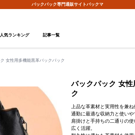
バックパック
専門通販サイト
バックマ
人気ランキング
記事一覧
ク 女性用多機能黒革バックパック
バックパック 女
ク
上品な革素材と実用性を兼ね
通勤に最適な収納力と使いや
肩掛けと手持ちの二通りの使
広く活躍。