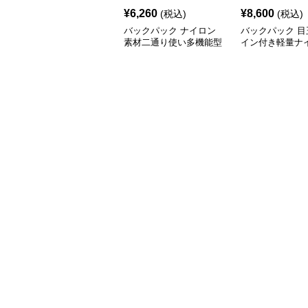
¥
6,260
¥
8,600
(税込)
(税込)
バックパック ナイロン
バックパック 目
素材二通り使い多機能型
イン付き軽量ナ
肩掛け付きかばん
通学用鞄