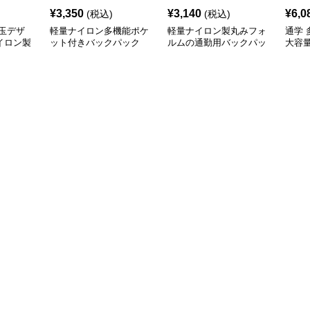
¥
3,350
¥
3,140
¥
6,0
(税込)
(税込)
玉デザ
軽量ナイロン多機能ポケ
軽量ナイロン製丸みフォ
通学
イロン製
ット付きバックパック
ルムの通勤用バックパッ
大容
ク