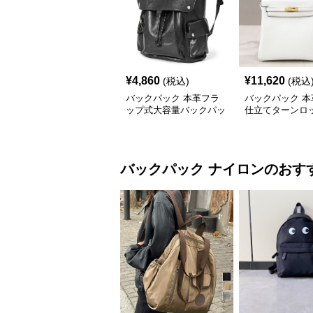
¥
4,860
¥
11,620
(税込)
(税込
バックパック 本革フラ
バックパック 本
ップ式大容量バックパッ
仕立てターンロ
ク
ックパック
バックパック
ナイロン
のおす