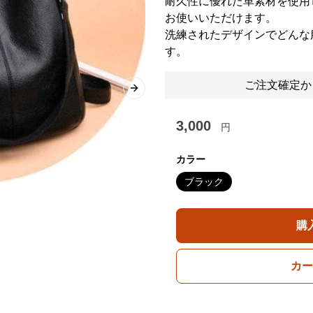
耐久性に優れた革素材を使用
お使いいただけます。
洗練されたデザインでどんな
す。
ご注文確定か
Next slide
3,000
円
カラー
ブラック
購
カー