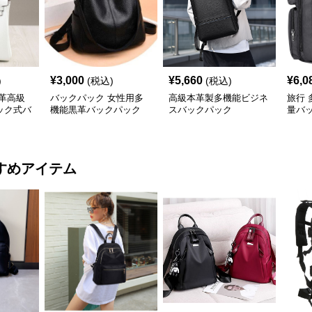
¥
3,000
¥
5,660
¥
6,0
)
(税込)
(税込)
革高級
バックパック 女性用多
高級本革製多機能ビジネ
旅行
ック式バ
機能黒革バックパック
スバックパック
量バ
すめアイテム