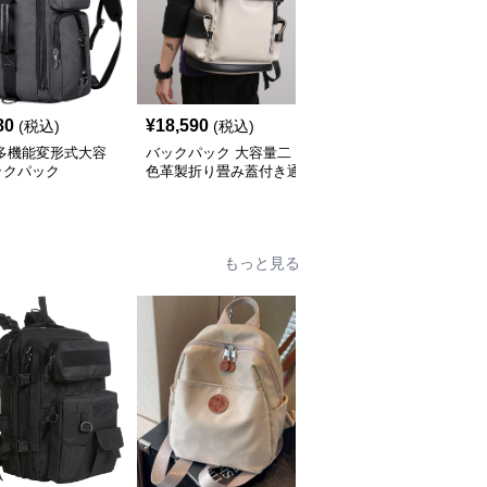
80
¥
18,590
¥
4,860
(税込)
(税込)
(税込)
 多機能変形式大容
バックパック 大容量二
バックパック 復古風合
ックパック
色革製折り畳み蓋付き通
皮製スクエア型大容量旅
学リュックサック
行バックパック
もっと見る