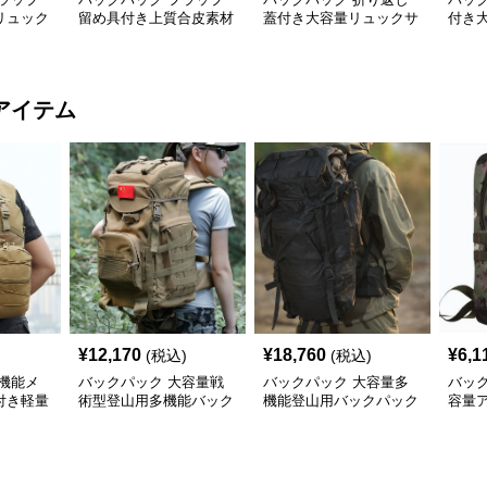
リュック
留め具付き上質合皮素材
蓋付き大容量リュックサ
付き
ース
の通勤リュック
ック通勤向け
サッ
アイテム
¥
12,170
¥
18,760
¥
6,1
(税込)
(税込)
機能メ
バックパック 大容量戦
バックパック 大容量多
バッ
付き軽量
術型登山用多機能バック
機能登山用バックパック
容量
ック
パック
耐久防水仕様
ック