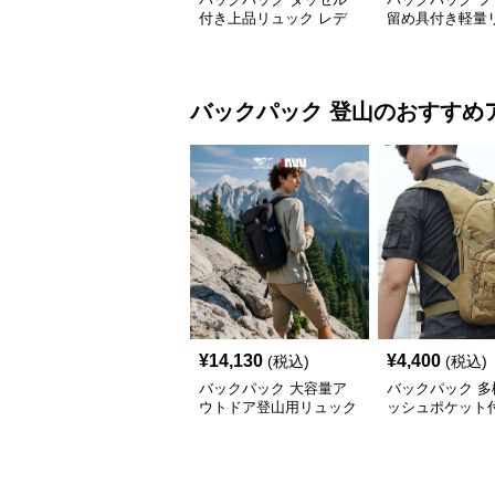
付き上品リュック レデ
留め具付き軽量
ィース通勤向け大容量
通勤対応レディ
バックパック
登山
のおすすめ
¥
14,130
¥
4,400
(税込)
(税込)
バックパック 大容量ア
バックパック 多
ウトドア登山用リュック
ッシュポケット
サック
登山用バックパ