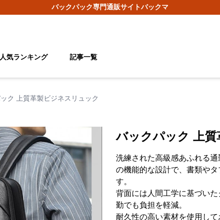
バックパック
専門通販サイト
バックマ
人気ランキング
記事一覧
ック 上質革製ビジネスリュック
バックパック 上
洗練された高級感あふれる通
の機能的な設計で、書類やタ
す。
背面には人間工学に基づいた
勤でも負担を軽減。
耐久性の高い素材を使用して