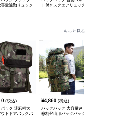
大容量通勤リュック
ト付きスクエアリュック
デザイン大容量通勤リュ
ク
通勤対応大容量
ックサック
もっと見る
10
¥
4,860
¥
4,060
(税込)
(税込)
(税込)
クパック 迷彩柄大
バックパック 大容量迷
バックパック 大容量迷
アウトドアバックパ
彩柄登山用バックパック
彩柄ミリタリー登山用バ
多機能収納
ックパック