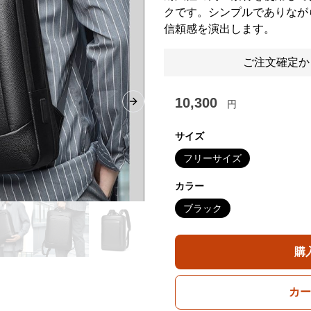
クです。シンプルでありなが
信頼感を演出します。
ご注文確定か
10,300
円
Next slide
サイズ
フリーサイズ
カラー
ブラック
購
カー