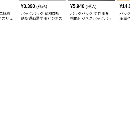
¥
3,390
¥
5,940
¥
14,
(税込)
(税込)
革帆布
バックパック 多機能収
バックパック 男性用多
バッ
ネスリュ
納型通勤通学用ビジネス
機能ビジネスバックパッ
革黒
バックパック
ク通勤用
ク