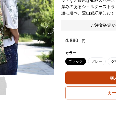
ットなど多彩な収納スペース
厚みのあるショルダーストラ
適に運べ、登山愛好家におす
ご注文確定か
Next slide
4,860
円
カラー
ブラック
グレー
グ
購
カー