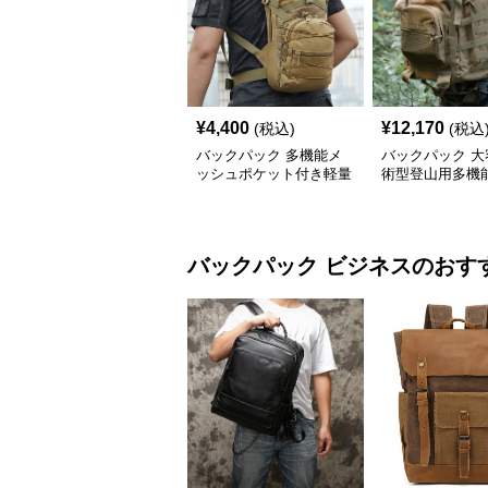
¥
4,400
¥
12,170
(税込)
(税込
バックパック 多機能メ
バックパック 大
ッシュポケット付き軽量
術型登山用多機
登山用バックパック
パック
バックパック
ビジネス
のおす