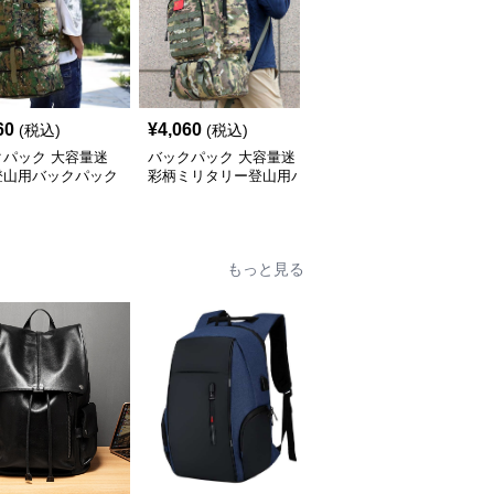
60
¥
4,060
¥
5,530
(税込)
(税込)
(税込)
クパック 大容量迷
バックパック 大容量迷
バックパック 大容量迷
登山用バックパック
彩柄ミリタリー登山用バ
彩柄登山用バックパック
能収納
ックパック
もっと見る