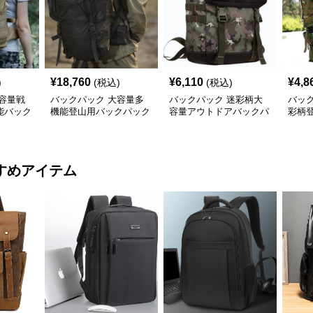
¥
18,760
¥
6,110
¥
4,8
)
(税込)
(税込)
容量戦
バックパック 大容量多
バックパック 迷彩柄大
バッ
能バック
機能登山用バックパック
容量アウトドアバックパ
彩柄
耐久防水仕様
ック
多機
すめアイテム