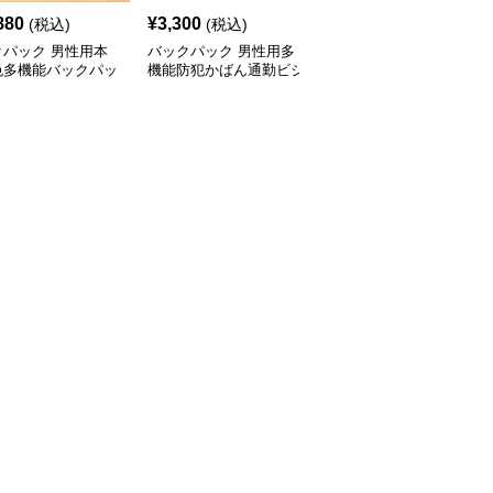
880
¥
3,300
¥
4,040
(税込)
(税込)
(税込)
クパック 男性用本
バックパック 男性用多
バックパック 多機能ビ
色多機能バックパッ
機能防犯かばん通勤ビジ
ジネスバックパック 撥
ネスリュック
水加工 大容量リュック