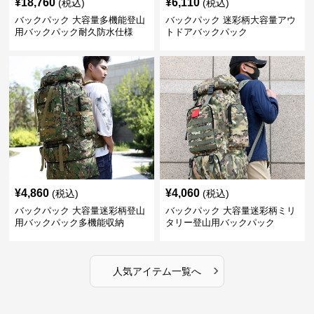
¥
18,760
¥
6,110
(税込)
(税込)
バックパック 大容量多機能登山
バックパック 迷彩柄大容量アウ
用バックパック耐久防水仕様
トドアバックパック
¥
4,860
¥
4,060
(税込)
(税込)
バックパック 大容量迷彩柄登山
バックパック 大容量迷彩柄ミリ
用バックパック多機能収納
タリー登山用バックパック
›
人気アイテム一覧へ