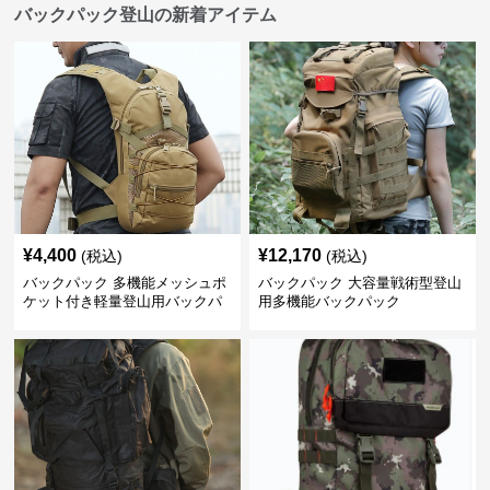
バックパック登山の新着アイテム
¥
4,400
¥
12,170
(税込)
(税込)
バックパック 多機能メッシュポ
バックパック 大容量戦術型登山
ケット付き軽量登山用バックパ
用多機能バックパック
ック