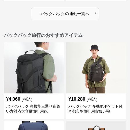
›
バックパック
の
通勤
一覧へ
バックパック旅行のおすすめアイテム
¥
4,060
¥
10,280
(税込)
(税込)
バックパック 多機能三通り背負
バックパック 多機能ポケット付
い方対応大容量旅行用鞄
き都市型旅行用背負い鞄