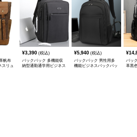
¥
3,390
¥
5,940
¥
14,
(税込)
(税込)
革帆布
バックパック 多機能収
バックパック 男性用多
バッ
ネスリュ
納型通勤通学用ビジネス
機能ビジネスバックパッ
革黒
バックパック
ク通勤用
ク