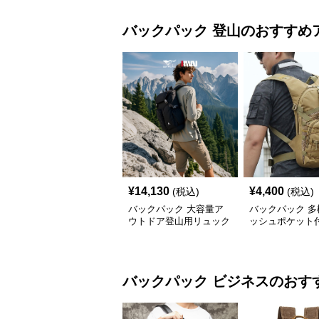
バックパック
登山
のおすすめ
¥
14,130
¥
4,400
(税込)
(税込)
バックパック 大容量ア
バックパック 多
ウトドア登山用リュック
ッシュポケット
サック
登山用バックパ
バックパック
ビジネス
のおす