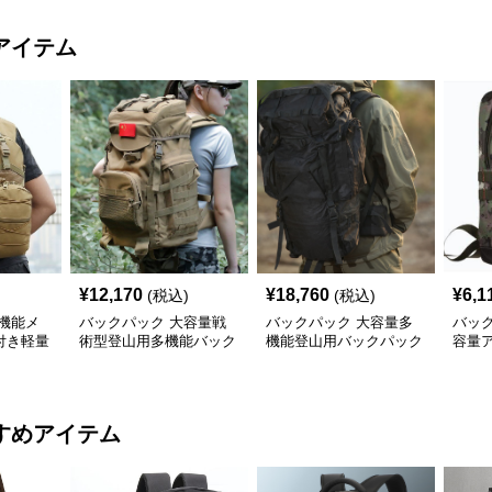
アイテム
¥
12,170
¥
18,760
¥
6,1
(税込)
(税込)
機能メ
バックパック 大容量戦
バックパック 大容量多
バッ
付き軽量
術型登山用多機能バック
機能登山用バックパック
容量
ック
パック
耐久防水仕様
ック
すめアイテム