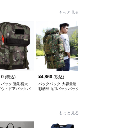
もっと見る
10
¥
4,860
¥
4,060
(税込)
(税込)
(税込)
クパック 迷彩柄大
バックパック 大容量迷
バックパック 大容量迷
アウトドアバックパ
彩柄登山用バックパック
彩柄ミリタリー登山用バ
多機能収納
ックパック
もっと見る