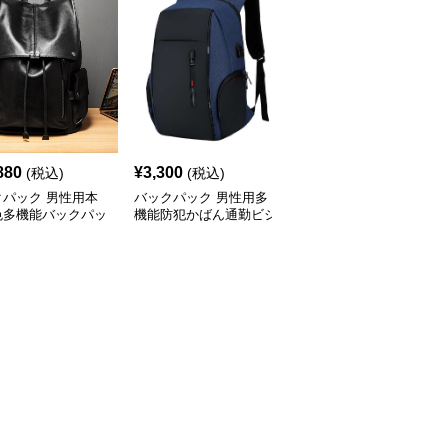
880
¥
3,300
¥
4,040
(税込)
(税込)
(税込)
クパック 男性用本
バックパック 男性用多
バックパック 多機能ビ
色多機能バックパッ
機能防犯かばん通勤ビジ
ジネスバックパック 撥
ネスリュック
水加工 大容量リュック