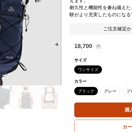
えます。
耐久性と機能性を兼ね備えた
験がより充実したものになる
ご注文確定か
18,700
円
Next slide
サイズ
ワンサイズ
カラー
ブラック
グレー
ブ
購
カー