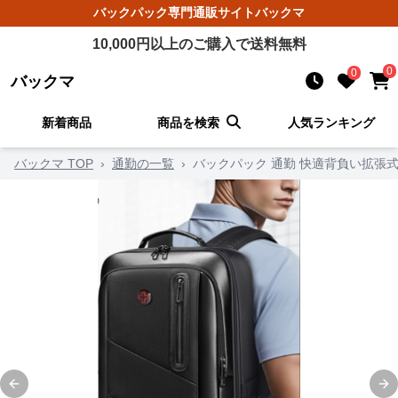
バックパック
専門通販サイト
バックマ
10,000
円以上のご購入で送料無料
0
0
バックマ
新着商品
商品を検索
人気ランキング
バックマ TOP
›
通勤の一覧
›
バックパック 通勤 快適背負い拡張
Previous slide
Ne