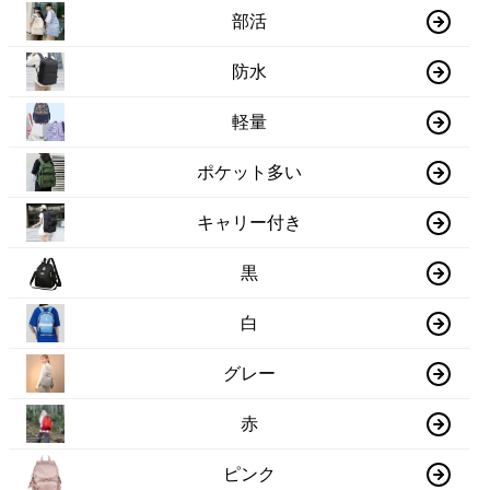
部活
防水
軽量
ポケット多い
キャリー付き
黒
白
グレー
赤
ピンク