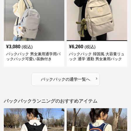
¥
3,080
¥
6,260
(税込)
(税込)
バックパック 男女兼用通学用バ
バックパック 韓国風 大容量リュ
ックパック可愛い装飾付き
ック 通学 通勤 男女兼用バック
パック
›
バックパック
の
通学
一覧へ
バックパックランニングのおすすめアイテム